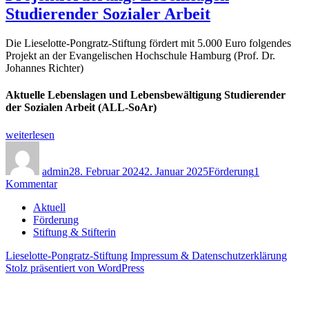
Studierender Sozialer Arbeit
Die Lieselotte-Pongratz-Stiftung fördert mit 5.000 Euro folgendes
Projekt an der Evangelischen Hochschule Hamburg (Prof. Dr.
Johannes Richter)
Aktuelle Lebenslagen und Lebensbewältigung Studierender
der Sozialen Arbeit (ALL-SoAr)
„Projektförderung:
weiterlesen
Lebenslagen
Autor
Veröffentlicht
Kategorien
Studierender
am
Sozialer
admin
28. Februar 2024
2. Januar 2025
Förderung
1
zu
Arbeit“
Kommentar
Projektförderung:
Aktuell
Lebenslagen
Förderung
Studierender
Stiftung & Stifterin
Sozialer
Arbeit
Lieselotte-Pongratz-Stiftung
Impressum & Datenschutzerklärung
Stolz präsentiert von WordPress