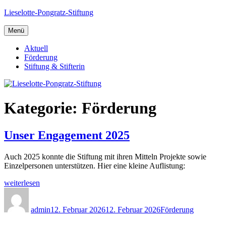
Zum
Lieselotte-Pongratz-Stiftung
Inhalt
springen
Menü
Aktuell
Förderung
Stiftung & Stifterin
Kategorie:
Förderung
Unser Engagement 2025
Auch 2025 konnte die Stiftung mit ihren Mitteln Projekte sowie
Einzelpersonen unterstützen. Hier eine kleine Auflistung:
„Unser
weiterlesen
Engagement
Autor
Veröffentlicht
Kategorien
2025“
am
admin
12. Februar 2026
12. Februar 2026
Förderung