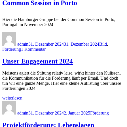
Common Session in Porto
Hier die Hamburger Gruppe bei der Common Session in Porto,
Portugal im November 2024
Autor
Veröffentlicht
Kategorien
am
admin
31. Dezember 2024
31. Dezember 2024
Bild
,
zu
Förderung
1 Kommentar
Common
Session
Unser Engagement 2024
in
Porto
Meistens agiert die Stiftung relativ leise, wirkt hinter den Kulissen,
die Kommunikation für die Förderung läuft per Email. Und doch
tun wir eine ganze Menge. Hier eine kleine Auflistung über unsere
Förderungen 2024.
„Unser
weiterlesen
Engagement
Autor
Veröffentlicht
Kategorien
2024“
am
admin
31. Dezember 2024
2. Januar 2025
Förderung
Projektförderung: Lebenslagen